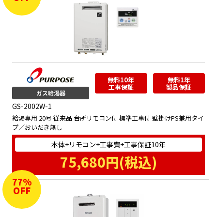
無料10年
無料1年
工事保証
製品保証
ガス給湯器
GS-2002W-1
給湯専用 20号 従来品 台所リモコン付 標準工事付 壁掛けPS兼用タイ
プ／おいだき無し
本体+リモコン+工事費+工事保証10年
75,680
円(税込)
77
%
OFF