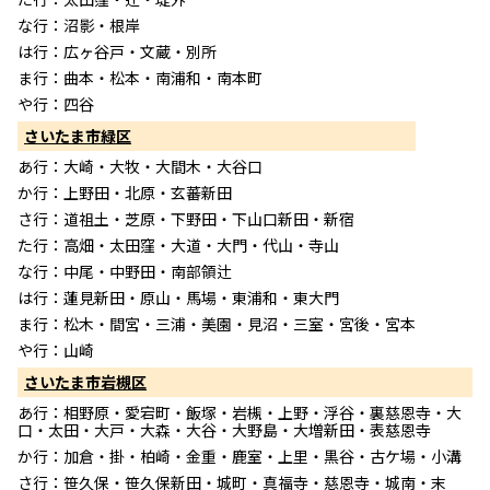
な行：沼影・根岸
は行：広ヶ谷戸・文蔵・別所
ま行：曲本・松本・南浦和・南本町
や行：四谷
さいたま市緑区
あ行：大崎・大牧・大間木・大谷口
か行：上野田・北原・玄蕃新田
さ行：道祖土・芝原・下野田・下山口新田・新宿
た行：高畑・太田窪・大道・大門・代山・寺山
な行：中尾・中野田・南部領辻
は行：蓮見新田・原山・馬場・東浦和・東大門
ま行：松木・間宮・三浦・美園・見沼・三室・宮後・宮本
や行：山崎
さいたま市岩槻区
あ行：相野原・愛宕町・飯塚・岩槻・上野・浮谷・裏慈恩寺・大
口・太田・大戸・大森・大谷・大野島・大増新田・表慈恩寺
か行：加倉・掛・柏崎・金重・鹿室・上里・黒谷・古ケ場・小溝
さ行：笹久保・笹久保新田・城町・真福寺・慈恩寺・城南・末