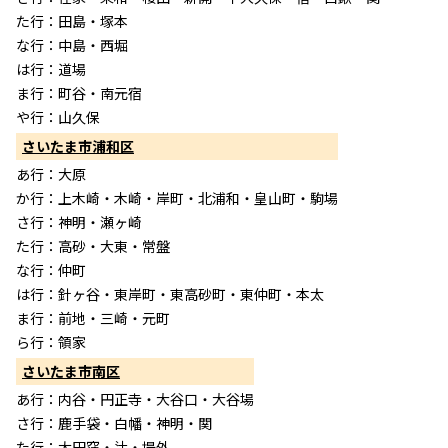
た行：田島・塚本
な行：中島・西堀
は行：道場
ま行：町谷・南元宿
や行：山久保
さいたま市浦和区
あ行：大原
か行：上木崎・木崎・岸町・北浦和・皇山町・駒場
さ行：神明・瀬ヶ崎
た行：高砂・大東・常盤
な行：仲町
は行：針ヶ谷・東岸町・東高砂町・東仲町・本太
ま行：前地・三崎・元町
ら行：領家
さいたま市南区
あ行：内谷・円正寺・大谷口・大谷場
さ行：鹿手袋・白幡・神明・関
た行：太田窪・辻・堤外