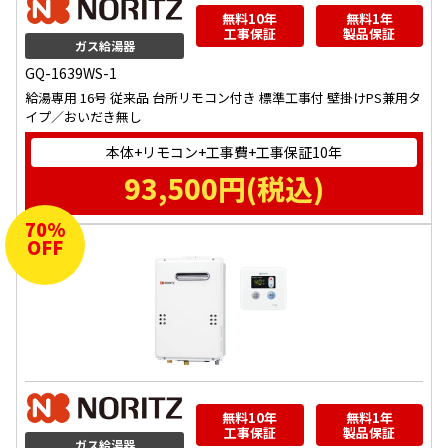
無料10年
無料1年
工事保証
製品保証
ガス給湯器
GQ-1639WS-1
給湯専用 16号 従来品 台所リモコン付き 標準工事付 壁掛けPS兼用タ
イプ／おいだき無し
本体+リモコン+工事費+工事保証10年
93,500
円(税込)
70
%
OFF
無料10年
無料1年
工事保証
製品保証
ガス給湯器