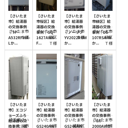
【さいたま
【さいたま
【さいたま
【さいたま
市】給湯器
市桜区】給
市】給湯器
市緑区】給
の交換事例
湯器の交換
の交換事例
湯器の交換
さいたま市
さいたま市
さいたま市
さいたま市
｜TP-
事例｜GQ-
｜ノーリツ
事例｜DS-
Ｓ様
桜区
Ｓ様
緑区
A532RFWA-
1627AWX-
YV2022RGW
107RSA-W
Lか...
F...
Ｔ様
か...
か...
Ｔ様
【さいたま
【さいたま
【さいたま
【さいたま
市】エコジ
市】給湯器
市】給湯器
市】給湯器
ョーズふろ
の交換事例
の交換事例
の交換事例
埼玉県さい
さいたま市
さいたま市
さいたま市
給湯器の交
｜
｜
｜GX-
たま市
H様
浦和区
N様
換事例｜長
GS240AW
GS240AW
2000AWか