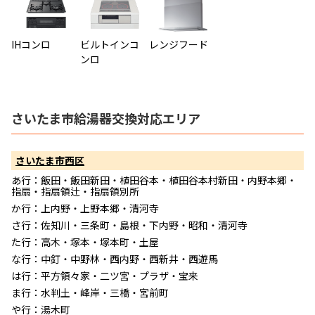
IHコンロ
ビルトインコ
レンジフード
ンロ
さいたま市給湯器交換対応エリア
さいたま市西区
あ行：飯田・飯田新田・植田谷本・植田谷本村新田・内野本郷・
指扇・指扇領辻・指扇領別所
か行：上内野・上野本郷・清河寺
さ行：佐知川・三条町・島根・下内野・昭和・清河寺
た行：高木・塚本・塚本町・土屋
な行：中釘・中野林・西内野・西新井・西遊馬
は行：平方領々家・二ツ宮・プラザ・宝来
ま行：水判土・峰岸・三橋・宮前町
や行：湯木町