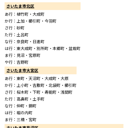
さいたま市北区
あ行：植竹町・大成町
か行：上加・櫛引町・今羽町
さ行：砂町
た行：土呂町
な行：奈良町・日進町
は行：東大成町・別所町・本郷町・盆栽町
ま行：見沼・宮原町
や行：吉野町
さいたま市大宮区
あ行：東町・天沼町・大成町・大原
か行：上小町・吉敷町・北袋町・櫛引町
さ行：桜木町・下町・寿能町・浅間町
た行：高鼻町・土手町
な行：仲町・錦町
は行：堀の内町
ま行：三橋・宮町
さいたま市見沼区