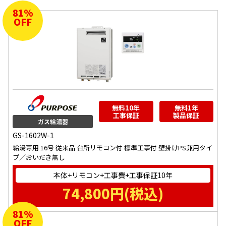
81
%
OFF
無料10年
無料1年
工事保証
製品保証
ガス給湯器
GS-1602W-1
給湯専用 16号 従来品 台所リモコン付 標準工事付 壁掛けPS兼用タイ
プ／おいだき無し
本体+リモコン+工事費+工事保証10年
74,800
円(税込)
81
%
OFF