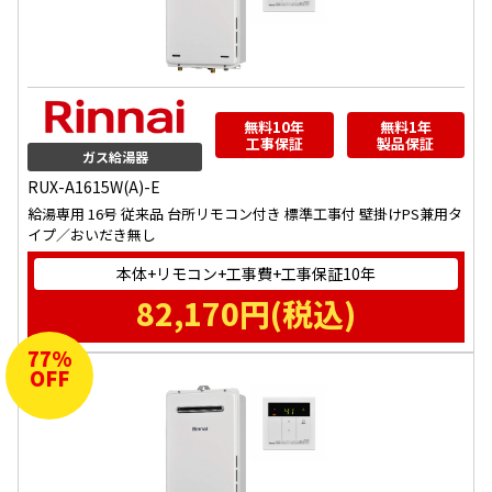
無料10年
無料1年
工事保証
製品保証
ガス給湯器
RUX-A1615W(A)-E
給湯専用 16号 従来品 台所リモコン付き 標準工事付 壁掛けPS兼用タ
イプ／おいだき無し
本体+リモコン+工事費+工事保証10年
82,170
円(税込)
77
%
OFF