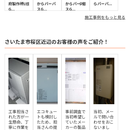
府製作所
N様
からパーパ
からパーパ
F様
らパーパ...
G...
スG...
スG...
施工事例をもっと見る
さいたま市桜区近辺のお客様の声をご紹介！
工事担当さ
エコキュー
事前調査で
当初、メー
れた方が一
トも検討し
当初希望し
ルで問い合
生懸命、丁
たため、担
ていたメー
わせをおこ
寧に作業を
当さんの提
カーの製品
ないまし