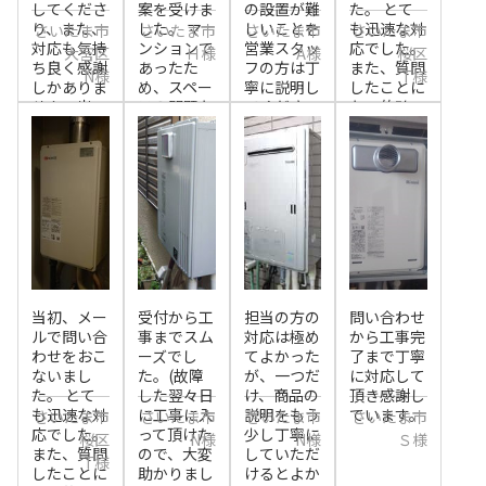
してくださ
案を受けま
の設置が難
た。 とて
り、また、
した。 マ
しいことを
も迅速な対
さいたま市
さいたま市
さいたま市
さいたま市
対応も気持
ンションで
営業スタッ
応でした。
大宮区
Ｈ様
A様
桜区
ち良く感謝
あったた
フの方は丁
また、質問
N様
T様
しかありま
め、スペー
寧に説明し
したことに
せん。出
スの問題も
てくださ
も、的確
来...
あ...
い...
に...
当初、メー
受付から工
担当の方の
問い合わせ
ルで問い合
事までスム
対応は極め
から工事完
わせをおこ
ーズでし
てよかった
了まで丁寧
ないまし
た。(故障
が、一つだ
に対応して
た。 とて
した翌々日
け、商品の
頂き感謝し
も迅速な対
に工事に入
説明をもう
ています。
さいたま市
さいたま市
さいたま市
さいたま市
応でした。
って頂けた
少し丁寧に
桜区
N様
N様
Ｓ様
また、質問
ので、大変
していただ
T様
したことに
助かりまし
けるとよか