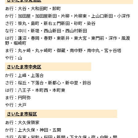
あ行：大谷・大和田町・卸町
か行：加田屋・加田屋新田・片柳・片柳東・上山口新田・小深作
さ行：笹丸・島町・新右ェ門新田・砂町・染谷
な行：中川・新堤・西山新田・西山村新田
は行：蓮沼・春岡・春野・東新井・東大宮・東門前・深作・風渡
野・堀崎町
ま行：丸ヶ崎・丸ヶ崎町・御蔵・南中野・南中丸・宮ヶ谷塔
や行：山
さいたま市中央区
か行：上峰・上落合
さ行：桜丘・下落合・新都心・新中里・鈴谷
は行：八王子・本町西・本町東
ま行：円阿弥
や行：大戸
さいたま市桜区
あ行：大久保領家
か行：上大久保・神田・五関
さ行：在家・栄和・桜田・新開・下大久保・宿・白鍬・関