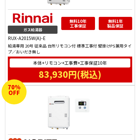
無料10年
無料1年
工事保証
製品保証
ガス給湯器
RUX-A2015W(A)-E
給湯専用 20号 従来品 台所リモコン付 標準工事付 壁掛けPS兼用タイ
プ／おいだき無し
本体+リモコン+工事費+工事保証10年
83,930
円(税込)
70
%
OFF