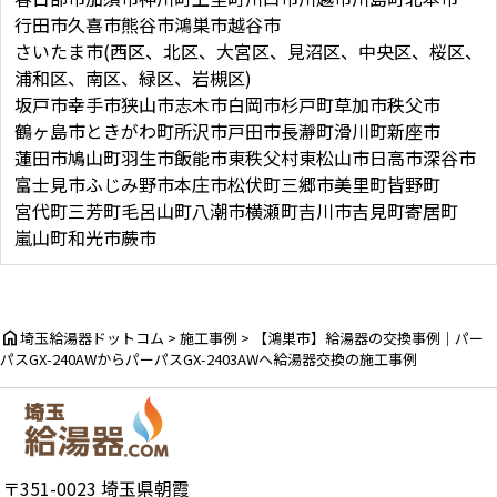
行田市
久喜市
熊谷市
鴻巣市
越谷市
さいたま市(西区、北区、大宮区、見沼区、中央区、桜区、
浦和区、南区、緑区、岩槻区)
坂戸市
幸手市
狭山市
志木市
白岡市
杉戸町
草加市
秩父市
鶴ヶ島市
ときがわ町
所沢市
戸田市
長瀞町
滑川町
新座市
蓮田市
鳩山町
羽生市
飯能市
東秩父村
東松山市
日高市
深谷市
富士見市
ふじみ野市
本庄市
松伏町
三郷市
美里町
皆野町
宮代町
三芳町
毛呂山町
八潮市
横瀬町
吉川市
吉見町
寄居町
嵐山町
和光市
蕨市
home
埼玉給湯器ドットコム
>
施工事例
>
【鴻巣市】給湯器の交換事例｜パー
パスGX-240AWからパーパスGX-2403AWへ給湯器交換の施工事例
〒351-0023 埼玉県朝霞