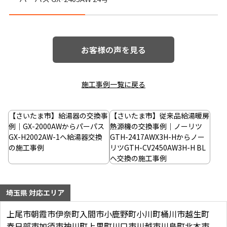
お客様の声を見る
施工事例一覧に戻る
投
稿
【さいたま市】給湯器の交換事
【さいたま市】従来品給湯暖房
ナ
例｜GX-2000AWからパーパス
熱源機の交換事例｜ノーリツ
GX-H2002AW-1へ給湯器交換
GTH-2417AWX3H-Hからノー
ビ
の施工事例
リツGTH-CV2450AW3H-H BL
ゲ
へ交換の施工事例
ー
シ
埼玉県 対応エリア
ョ
上尾市
朝霞市
伊奈町
入間市
小鹿野町
小川町
桶川市
越生町
ン
春日部市
加須市
神川町
上里町
川口市
川越市
川島町
北本市