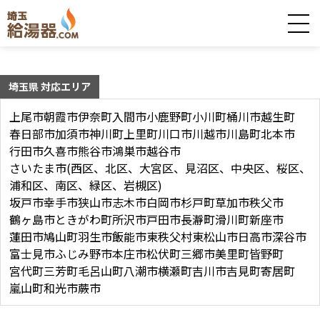
埼玉県 対応エリア
上尾市
朝霞市
伊奈町
入間市
小鹿野町
小川町
桶川市
越生町
春日部市
加須市
神川町
上里町
川口市
川越市
川島町
北本市
行田市
久喜市
熊谷市
鴻巣市
越谷市
さいたま市(西区、北区、大宮区、見沼区、中央区、桜区、
浦和区、南区、緑区、岩槻区)
坂戸市
幸手市
狭山市
志木市
白岡市
杉戸町
草加市
秩父市
鶴ヶ島市
ときがわ町
所沢市
戸田市
長瀞町
滑川町
新座市
蓮田市
鳩山町
羽生市
飯能市
東秩父村
東松山市
日高市
深谷市
富士見市
ふじみ野市
本庄市
松伏町
三郷市
美里町
皆野町
宮代町
三芳町
毛呂山町
八潮市
横瀬町
吉川市
吉見町
寄居町
嵐山町
和光市
蕨市