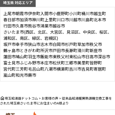
埼玉県 対応エリア
ー
シ
上尾市
朝霞市
伊奈町
入間市
小鹿野町
小川町
桶川市
越生町
春日部市
加須市
神川町
上里町
川口市
川越市
川島町
北本市
ョ
行田市
久喜市
熊谷市
鴻巣市
越谷市
ン
さいたま市(西区、北区、大宮区、見沼区、中央区、桜区、
浦和区、南区、緑区、岩槻区)
坂戸市
幸手市
狭山市
志木市
白岡市
杉戸町
草加市
秩父市
鶴ヶ島市
ときがわ町
所沢市
戸田市
長瀞町
滑川町
新座市
蓮田市
鳩山町
羽生市
飯能市
東秩父村
東松山市
日高市
深谷市
富士見市
ふじみ野市
本庄市
松伏町
三郷市
美里町
皆野町
宮代町
三芳町
毛呂山町
八潮市
横瀬町
吉川市
吉見町
寄居町
嵐山町
和光市
蕨市
home
埼玉給湯器ドットコム
>
お客様の声
>
従来品給湯暖房熱源機交換工事を
された埼玉県さいたま市にお住まいのA様より