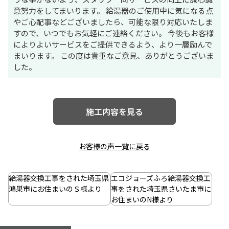
意努力をしてまいります。 給湯器のご使用中に気になる点
やご心配事などございましたら、可能な限り対応いたしま
すので、いつでもお気軽にご連絡ください。 今後もお客様
によりよいサービスをご提供できるよう、より一層励んで
まいります。 この度は貴重なご意見、ありがとうございま
した。
施工内容を見る
お客様の声一覧に戻る
投
稿
給湯器交換工事をされた埼玉県
エコジョーズふろ給湯器交換工
ナ
鴻巣市にお住まいのＳ様より
事をされた埼玉県さいたま市に
お住まいのN様より
ビ
ゲ