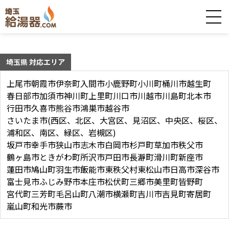
埼玉県 対応エリア
上尾市
朝霞市
伊奈町
入間市
小鹿野町
小川町
桶川市
越生町
春日部市
加須市
神川町
上里町
川口市
川越市
川島町
北本市
行田市
久喜市
熊谷市
鴻巣市
越谷市
さいたま市(西区、北区、大宮区、見沼区、中央区、桜区、
浦和区、南区、緑区、岩槻区)
坂戸市
幸手市
狭山市
志木市
白岡市
杉戸町
草加市
秩父市
鶴ヶ島市
ときがわ町
所沢市
戸田市
長瀞町
滑川町
新座市
蓮田市
鳩山町
羽生市
飯能市
東秩父村
東松山市
日高市
深谷市
富士見市
ふじみ野市
本庄市
松伏町
三郷市
美里町
皆野町
宮代町
三芳町
毛呂山町
八潮市
横瀬町
吉川市
吉見町
寄居町
嵐山町
和光市
蕨市