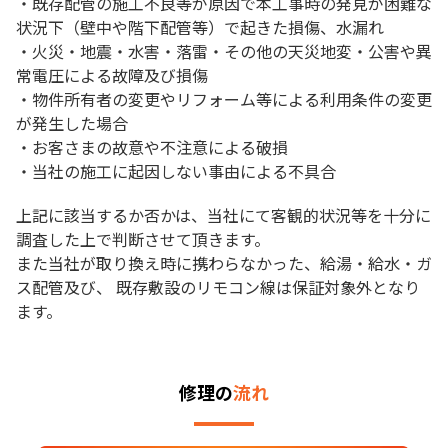
・既存配管の施工不良等が原因で本工事時の発見が困難な
状況下（壁中や階下配管等）で起きた損傷、水漏れ
・火災・地震・水害・落雷・その他の天災地変・公害や異
常電圧による故障及び損傷
・物件所有者の変更やリフォーム等による利用条件の変更
が発生した場合
・お客さまの故意や不注意による破損
・当社の施工に起因しない事由による不具合
上記に該当するか否かは、当社にて客観的状況等を十分に
調査した上で判断させて頂きます。
また当社が取り換え時に携わらなかった、給湯・給水・ガ
ス配管及び、 既存敷設のリモコン線は保証対象外となり
ます。
修理の
流れ