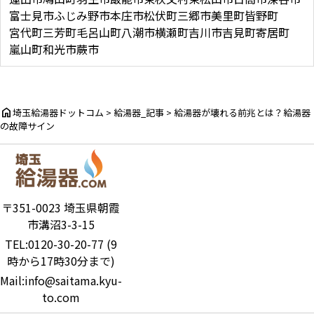
富士見市
ふじみ野市
本庄市
松伏町
三郷市
美里町
皆野町
宮代町
三芳町
毛呂山町
八潮市
横瀬町
吉川市
吉見町
寄居町
嵐山町
和光市
蕨市
home
埼玉給湯器ドットコム
>
給湯器_記事
>
給湯器が壊れる前兆とは？給湯器
の故障サイン
〒351-0023 埼玉県朝霞
市溝沼3-3-15
TEL:0120-30-20-77 (9
時から17時30分まで)
Mail:info@saitama.kyu-
to.com