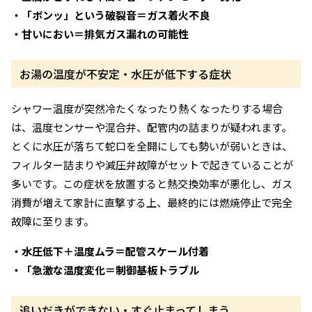
・「ボンッ」という破裂音＝ガス着火不良
・甘いにおい＝排気ガス漏れの可能性
お湯の温度が不安定・水圧が低下する症状
シャワー温度が突然冷たくなったり熱くなったりする場合
は、温度センサーや混合弁、配管内の詰まりが疑われます。
とくに水圧が落ちて蛇口を全開にしても勢いが弱いときは、
フィルター詰まりや減圧弁故障がセットで起きていることが
多いです。この症状を放置すると熱交換効率が悪化し、ガス
消費が増えて家計に直撃する上、最終的には燃焼停止で完全
故障に至ります。
・水圧低下＋温度ムラ＝配管スケール付着
・「急激な温度変化＝制御基板トラブル
追いだきができない・すぐ止まってしまう