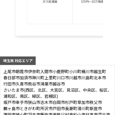
埼玉県 対応エリア
上尾市
朝霞市
伊奈町
入間市
小鹿野町
小川町
桶川市
越生町
春日部市
加須市
神川町
上里町
川口市
川越市
川島町
北本市
行田市
久喜市
熊谷市
鴻巣市
越谷市
さいたま市(西区、北区、大宮区、見沼区、中央区、桜区、
浦和区、南区、緑区、岩槻区)
坂戸市
幸手市
狭山市
志木市
白岡市
杉戸町
草加市
秩父市
鶴ヶ島市
ときがわ町
所沢市
戸田市
長瀞町
滑川町
新座市
蓮田市
鳩山町
羽生市
飯能市
東秩父村
東松山市
日高市
深谷市