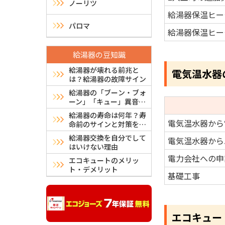
ノーリツ
給湯器保温ヒー
パロマ
給湯器保温ヒー
給湯器の豆知識
給湯器が壊れる前兆と
電気温水器
は？給湯器の故障サイン
給湯器の「ブーン・ブォ
ーン」「キュー」異音は
故障？危険？原因と対処
給湯器の寿命は何年？寿
法
電気温水器から
命前のサインと対策を解
説
給湯器交換を自分でして
電気温水器から
はいけない理由
電力会社への申
エコキュートのメリッ
ト・デメリット
基礎工事
エコキュー