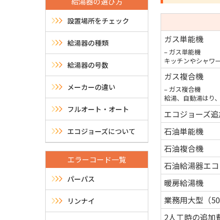
給湯器の選び方
設置場所をチェック
ガス単能機
給湯器の種類
– ガス単能機
キッチンやシャワ
給湯器の号数
ガス複合機
メーカーの違い
– ガス複合機
給湯、自動湯はり
フルオート・オート
エコジョーズ追
石油単能機
エコジョーズについて
石油複合機
エラーコード一覧
石油給湯器エコ
パーパス
暖房給湯機
業務用大型（5
リンナイ
2人工時の追加