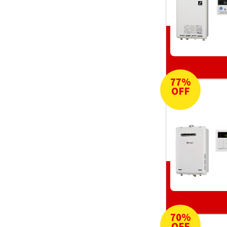
77
%
OFF
70
%
OFF