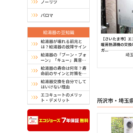
ノーリツ
パロマ
給湯器の豆知識
【さいたま市】エ
給湯器が壊れる前兆と
暖房熱源機の交換
は？給湯器の故障サイン
ガ...
給湯器の「ブーン・ブォ
埼
ーン」「キュー」異音は
故障？危険？原因と対処
給湯器の寿命は何年？寿
法
命前のサインと対策を解
説
給湯器交換を自分でして
はいけない理由
エコキュートのメリッ
所沢市・埼玉
ト・デメリット