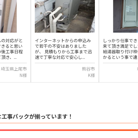
んの対応がと
インターネットからの申込み
しっかり仕事でき
できると思い
で若干の不安はありました
来て頂き満足でし
の後工事日程
が、 見積もりから工事まで迅
給湯器取り付け枠
き、...
速で丁寧な対応で安心し...
かるという事で違う
埼玉県上尾市
熊谷市
N様
K様
な工事パックが揃っています！