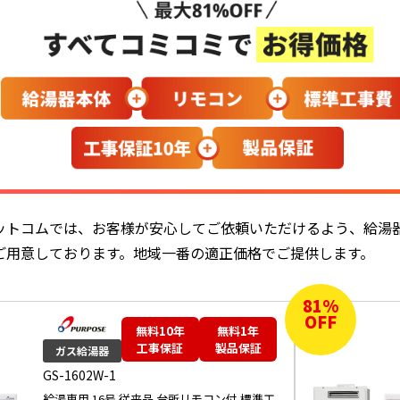
ットコムでは、お客様が安心してご依頼いただけるよう、給湯
ご用意しております。地域一番の適正価格でご提供します。
81
%
OFF
無料10年
無料1年
工事保証
製品保証
ガス給湯器
GS-1602W-1
給湯専用 16号 従来品 台所リモコン付 標準工