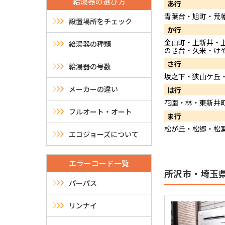
給湯器の選び方
あ行
青葉台・旭町・荒
設置場所をチェック
か行
金山町・上新井・
給湯器の種類
のき台・久米・け
さ行
給湯器の号数
坂之下・狭山ケ丘
メーカーの違い
は行
花園・林・東新井
フルオート・オート
ま行
松が丘・松郷・松
エコジョーズについて
エラーコード一覧
所沢市・埼玉
パーパス
リンナイ