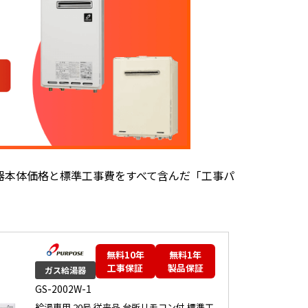
器本体価格と標準工事費をすべて含んだ「工事パ
無料10年
無料1年
工事保証
製品保証
ガス給湯器
GS-2002W-1
給湯専用 20号 従来品 台所リモコン付 標準工