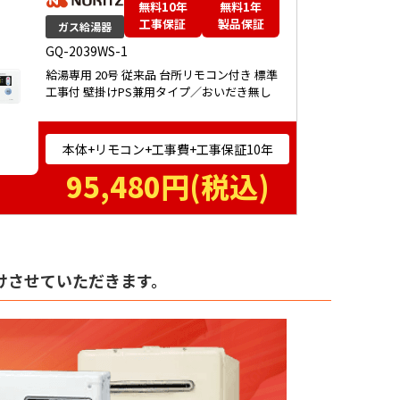
無料10年
無料1年
工事保証
製品保証
ガス給湯器
GQ-2039WS-1
給湯専用 20号 従来品 台所リモコン付き 標準
工事付 壁掛けPS兼用タイプ／おいだき無し
本体+リモコン+工事費+工事保証10年
95,480
円(税込)
けさせていただきます。