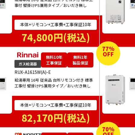
事付 壁掛けPS兼用タイプ／おいだき無し
本体+リモコン+工事費+工事保証10年
74,800
円(税込)
77
%
OFF
無料10年
無料1年
工事保証
製品保証
ガス給湯器
RUX-A1615W(A)-E
給湯専用 16号 従来品 台所リモコン付き 標準
工事付 壁掛けPS兼用タイプ／おいだき無し
本体+リモコン+工事費+工事保証10年
82,170
円(税込)
70
%
OFF