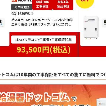
無料10年
無料1年
工事保証
製品保証
ガス給湯器
GQ-1639WS-1
給湯専用 16号 従来品 台所リモコン付き 標準
工事付 壁掛けPS兼用タイプ／おいだき無し
本体+リモコン+工事費+工事保証10年
93,500
円(税込)
ットコムは10年間の工事保証をすべての施工に無料でつ