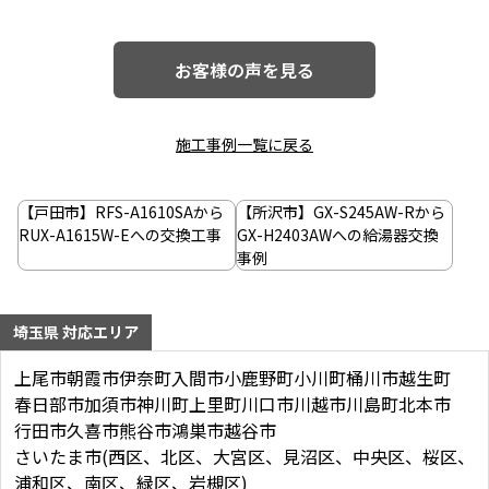
お客様の声を見る
施工事例一覧に戻る
投
稿
【戸田市】RFS-A1610SAから
【所沢市】GX-S245AW-Rから
ナ
RUX-A1615W-Eへの交換工事
GX-H2403AWへの給湯器交換
事例
ビ
ゲ
埼玉県 対応エリア
ー
シ
上尾市
朝霞市
伊奈町
入間市
小鹿野町
小川町
桶川市
越生町
春日部市
加須市
神川町
上里町
川口市
川越市
川島町
北本市
ョ
行田市
久喜市
熊谷市
鴻巣市
越谷市
ン
さいたま市(西区、北区、大宮区、見沼区、中央区、桜区、
浦和区、南区、緑区、岩槻区)