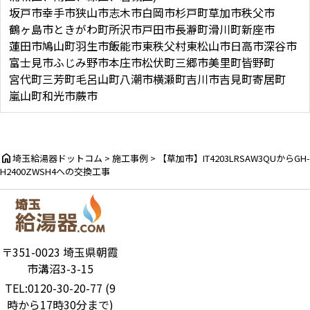
坂戸市
幸手市
狭山市
志木市
白岡市
杉戸町
草加市
秩父市
鶴ヶ島市
ときがわ町
所沢市
戸田市
長瀞町
滑川町
新座市
蓮田市
鳩山町
羽生市
飯能市
東秩父村
東松山市
日高市
深谷市
富士見市
ふじみ野市
本庄市
松伏町
三郷市
美里町
皆野町
宮代町
三芳町
毛呂山町
八潮市
横瀬町
吉川市
吉見町
寄居町
嵐山町
和光市
蕨市
home
埼玉給湯器ドットコム
>
施工事例
>
【草加市】IT4203LRSAW3QUからGH-
H2400ZWSH4への交換工事
〒351-0023 埼玉県朝霞
市溝沼3-3-15
TEL:0120-30-20-77 (9
時から17時30分まで)