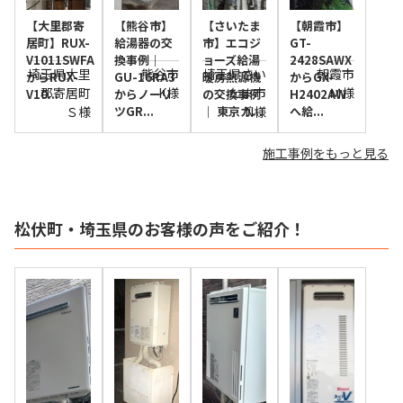
【大里郡寄
【熊谷市】
【さいたま
【朝霞市】
居町】RUX-
給湯器の交
市】エコジ
GT-
V1011SWFA
換事例｜
ョーズ給湯
2428SAWX
埼玉県大里
熊谷市
埼玉県さい
朝霞市
からRUX-
GU-16RA3
暖房熱源機
からGX-
郡寄居町
K様
たま市
Ｍ様
V10...
からノーリ
の交換事例
H2402AW
Ｓ様
ツGR...
｜ 東京ガ...
N様
へ給...
施工事例をもっと見る
松伏町・埼玉県のお客様の声をご紹介！