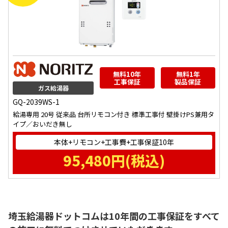
無料10年
無料1年
工事保証
製品保証
ガス給湯器
GQ-2039WS-1
給湯専用 20号 従来品 台所リモコン付き 標準工事付 壁掛けPS兼用タ
イプ／おいだき無し
本体+リモコン+工事費+工事保証10年
95,480
円(税込)
埼玉給湯器ドットコムは10年間の工事保証をすべて