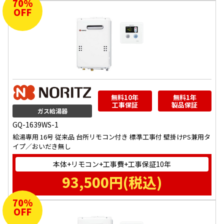
70
%
OFF
無料10年
無料1年
工事保証
製品保証
ガス給湯器
GQ-1639WS-1
給湯専用 16号 従来品 台所リモコン付き 標準工事付 壁掛けPS兼用タ
イプ／おいだき無し
本体+リモコン+工事費+工事保証10年
93,500
円(税込)
70
%
OFF