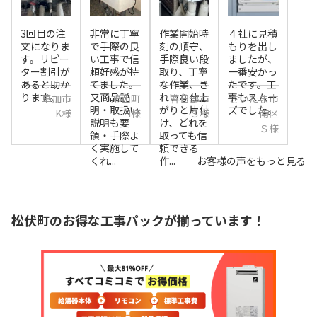
3回目の注
非常に丁寧
作業開始時
４社に見積
文になりま
で手際の良
刻の順守、
もりを出し
す。リピー
い工事で信
手際良い段
ましたが、
ター割引が
頼好感が持
取り、丁寧
一番安かっ
あると助か
てました。
な作業、き
たです。工
ります。
又商品説
れいな仕上
事もスムー
草加市
鳩山町
春日部市
さいたま市
明・取扱い
がりと片付
ズでした。
K様
I様
Ｓ様
南区
説明も要
け、どれを
Ｓ様
領・手際よ
取っても信
く実施して
頼できる
くれ...
作...
お客様の声をもっと見る
松伏町のお得な工事パックが揃っています！