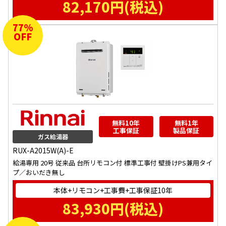
82,170
円(税込)
77
%
OFF
無料10年
無料1年
工事保証
製品保証
ガス給湯器
RUX-A2015W(A)-E
給湯専用 20号 従来品 台所リモコン付 標準工事付 壁掛けPS兼用タイ
プ／おいだき無し
本体+リモコン+工事費+工事保証10年
83,930
円(税込)