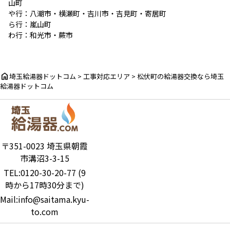
山町
や行：
八潮市
・
横瀬町
・
吉川市
・
吉見町
・
寄居町
ら行：
嵐山町
わ行：
和光市
・
蕨市
home
埼玉給湯器ドットコム
>
工事対応エリア
>
松伏町の給湯器交換なら埼玉
給湯器ドットコム
〒351-0023 埼玉県朝霞
市溝沼3-3-15
TEL:0120-30-20-77 (9
時から17時30分まで)
Mail:info@saitama.kyu-
to.com