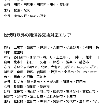
た行：田島・田島東・田島南・田中・築比地
ま行：松葉・松伏
や行：ゆめみ野・ゆめみ野東
松伏町以外の給湯器交換対応エリア
あ行：
上尾市
・
朝霞市
・
伊奈町
・
入間市
・
小鹿野町
・
小川町
・
桶
川市
・
越生町
か行：
春日部市
・
加須市
・
神川町
・
上里町
・
川口市
・
川越市
・
川
島町
・
北本市
・
行田市
・
久喜市
・
熊谷市
・
鴻巣市
・
越谷市
さ行：さいたま市(西区、北区、大宮区、見沼区、中央区、桜区、
浦和区、南区、緑区、岩槻区)
・
坂戸市
・
幸手市
・
狭山市
・
志木
市
・
白岡市
・
杉戸町
・
草加市
た行：
秩父市
・
鶴ヶ島市
・
ときがわ町
・
所沢市
・
戸田市
な行：
長瀞町
・
滑川町
・
新座市
は行：
蓮田市
・
鳩山町
・
羽生市
・
飯能市
・
東秩父村
・
東松山市
・
日高市
・
深谷市
・
富士見市
・
ふじみ野市
・
本庄市
ま行：松伏町・
三郷市
・
美里町
・
皆野町
・
宮代町
・
三芳町
・
毛呂