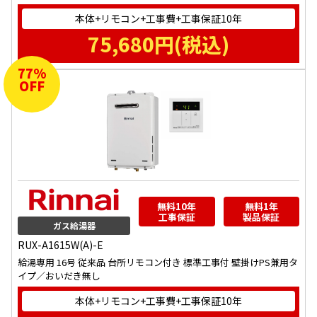
本体+リモコン+工事費+工事保証10年
75,680
円(税込)
77
%
OFF
無料10年
無料1年
工事保証
製品保証
ガス給湯器
RUX-A1615W(A)-E
給湯専用 16号 従来品 台所リモコン付き 標準工事付 壁掛けPS兼用タ
イプ／おいだき無し
本体+リモコン+工事費+工事保証10年