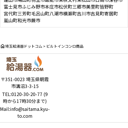
富士見市
ふじみ野市
本庄市
松伏町
三郷市
美里町
皆野町
宮代町
三芳町
毛呂山町
八潮市
横瀬町
吉川市
吉見町
寄居町
嵐山町
和光市
蕨市
home
埼玉給湯器ドットコム
>
ビルトインコンロ商品
〒351-0023 埼玉県朝霞
市溝沼3-3-15
TEL:0120-30-20-77 (9
時から17時30分まで)
Mail:info@saitama.kyu-
to.com