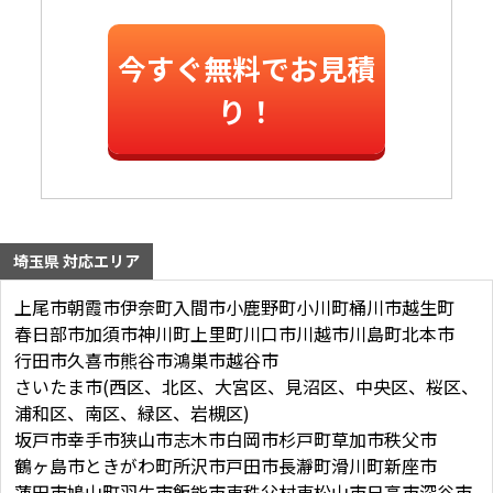
今すぐ無料でお見積
り！
埼玉県 対応エリア
上尾市
朝霞市
伊奈町
入間市
小鹿野町
小川町
桶川市
越生町
春日部市
加須市
神川町
上里町
川口市
川越市
川島町
北本市
行田市
久喜市
熊谷市
鴻巣市
越谷市
さいたま市(西区、北区、大宮区、見沼区、中央区、桜区、
浦和区、南区、緑区、岩槻区)
坂戸市
幸手市
狭山市
志木市
白岡市
杉戸町
草加市
秩父市
鶴ヶ島市
ときがわ町
所沢市
戸田市
長瀞町
滑川町
新座市
蓮田市
鳩山町
羽生市
飯能市
東秩父村
東松山市
日高市
深谷市