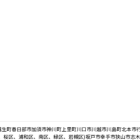
越生町
春日部市
加須市
神川町
上里町
川口市
川越市
川島町
北本市
、桜区、浦和区、南区、緑区、岩槻区)
坂戸市
幸手市
狭山市
志