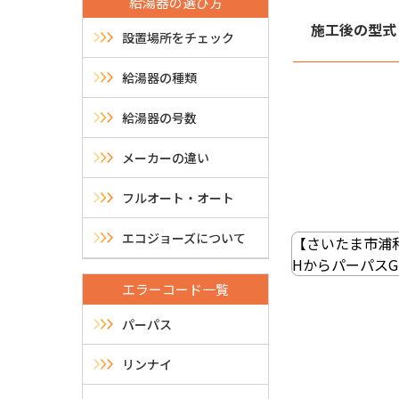
給湯器の選び方
施工後の型式
設置場所をチェック
給湯器の種類
給湯器の号数
メーカーの違い
フルオート・オート
投
稿
エコジョーズについて
【さいたま市浦和区
HからパーパスG
ナ
エラーコード一覧
ビ
パーパス
ゲ
リンナイ
ー