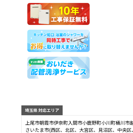
埼玉県 対応エリア
上尾市
朝霞市
伊奈町
入間市
小鹿野町
小川町
桶川市
さいたま市(西区、北区、大宮区、見沼区、中央区