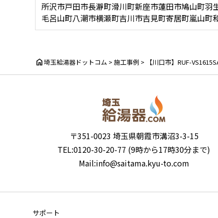
所沢市
戸田市
長瀞町
滑川町
新座市
蓮田市
鳩山町
羽
毛呂山町
八潮市
横瀬町
吉川市
吉見町
寄居町
嵐山町
home
埼玉給湯器ドットコム
>
施工事例
>
【川口市】RUF-VS1615
〒351-0023 埼玉県朝霞市溝沼3-3-15
TEL:0120-30-20-77 (9時から17時30分まで)
Mail:info@saitama.kyu-to.com
サポート