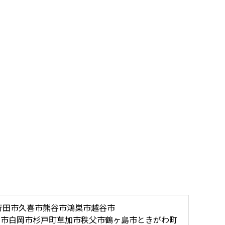
行田市
久喜市
熊谷市
鴻巣市
越谷市
木市
白岡市
杉戸町
草加市
秩父市
鶴ヶ島市
ときがわ町