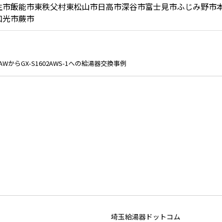
生市
飯能市
東秩父村
東松山市
日高市
深谷市
富士見市
ふじみ野市
和光市
蕨市
SAWからGX-S1602AWS-1への給湯器交換事例
埼玉給湯器ドットコム