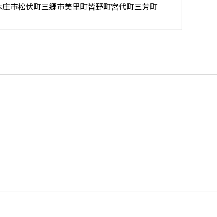
本庄市
松伏町
三郷市
美里町
皆野町
宮代町
三芳町