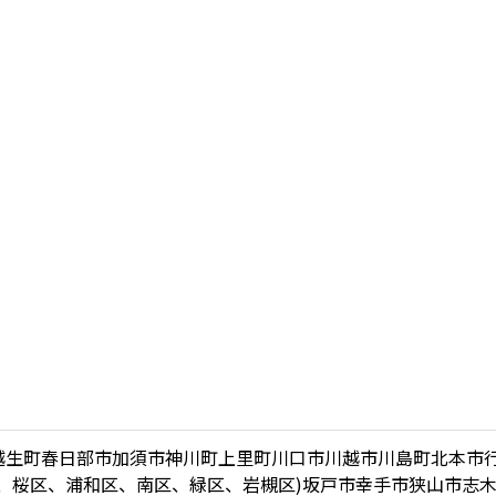
越生町
春日部市
加須市
神川町
上里町
川口市
川越市
川島町
北本市
、桜区、浦和区、南区、緑区、岩槻区)
坂戸市
幸手市
狭山市
志