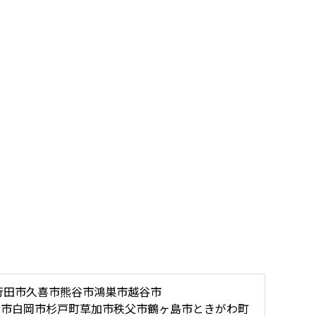
行田市
久喜市
熊谷市
鴻巣市
越谷市
木市
白岡市
杉戸町
草加市
秩父市
鶴ヶ島市
ときがわ町