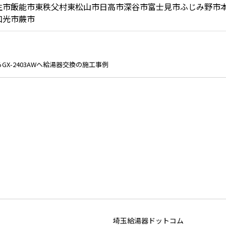
生市
飯能市
東秩父村
東松山市
日高市
深谷市
富士見市
ふじみ野市
和光市
蕨市
らGX-2403AWへ給湯器交換の施工事例
埼玉給湯器ドットコム