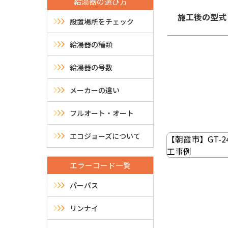
給湯器の選び方
施工後の型式
設置場所をチェック
給湯器の種類
給湯器の号数
メーカーの違い
フルオート・オート
投
稿
エコジョーズについて
【朝霞市】GT-2
工事例
ナ
エラーコード一覧
ビ
パーパス
ゲ
リンナイ
ー