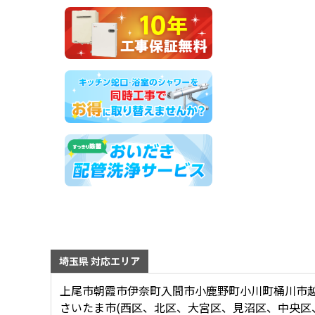
埼玉県 対応エリア
上尾市
朝霞市
伊奈町
入間市
小鹿野町
小川町
桶川市
さいたま市(西区、北区、大宮区、見沼区、中央区