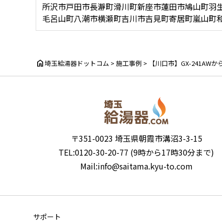
所沢市
戸田市
長瀞町
滑川町
新座市
蓮田市
鳩山町
羽
毛呂山町
八潮市
横瀬町
吉川市
吉見町
寄居町
嵐山町
home
埼玉給湯器ドットコム
>
施工事例
>
【川口市】GX-241AWか
〒351-0023 埼玉県朝霞市溝沼3-3-15
TEL:0120-30-20-77 (9時から17時30分まで)
Mail:info@saitama.kyu-to.com
サポート