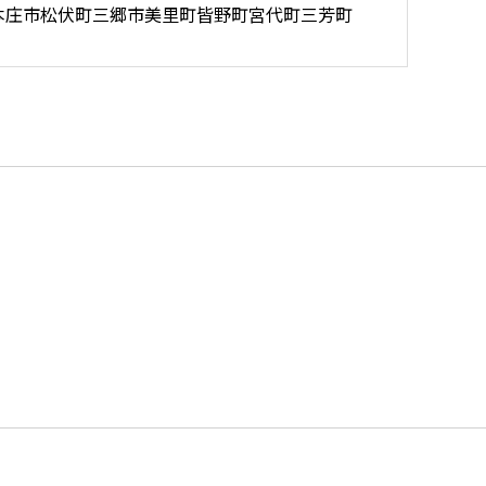
本庄市
松伏町
三郷市
美里町
皆野町
宮代町
三芳町