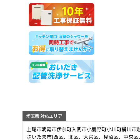
埼玉県 対応エリア
上尾市
朝霞市
伊奈町
入間市
小鹿野町
小川町
桶川市
さいたま市(西区、北区、大宮区、見沼区、中央区