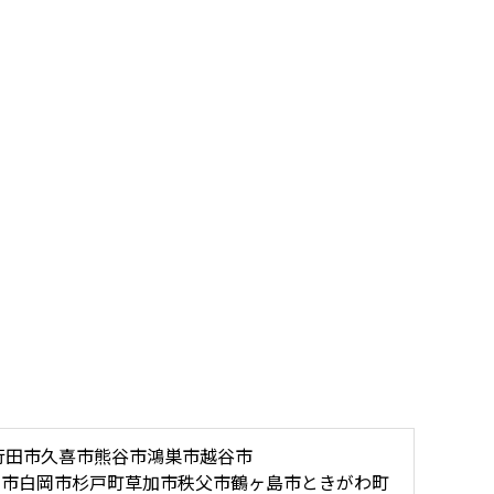
行田市
久喜市
熊谷市
鴻巣市
越谷市
木市
白岡市
杉戸町
草加市
秩父市
鶴ヶ島市
ときがわ町