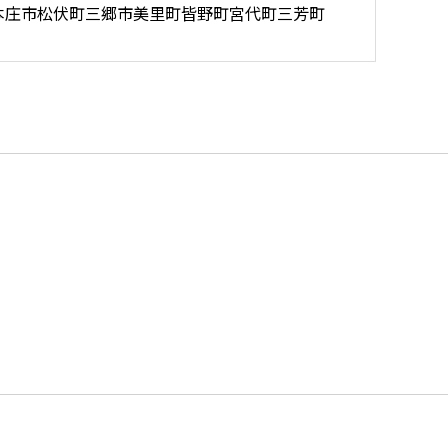
本庄市
松伏町
三郷市
美里町
皆野町
宮代町
三芳町