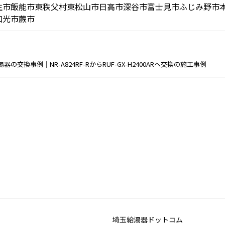
生市
飯能市
東秩父村
東松山市
日高市
深谷市
富士見市
ふじみ野市
和光市
蕨市
交換事例｜NR-A824RF-RからRUF-GX-H2400ARへ交換の施工事例
埼玉給湯器ドットコム