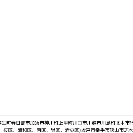
越生町
春日部市
加須市
神川町
上里町
川口市
川越市
川島町
北本市
、桜区、浦和区、南区、緑区、岩槻区)
坂戸市
幸手市
狭山市
志