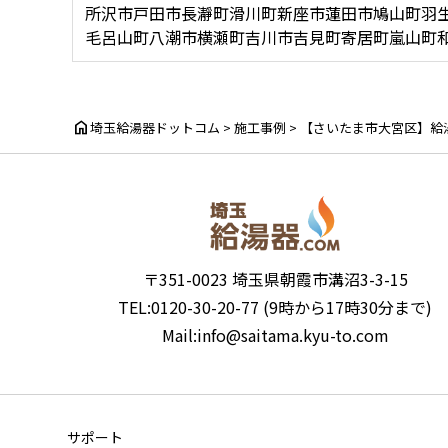
所沢市
戸田市
長瀞町
滑川町
新座市
蓮田市
鳩山町
羽
毛呂山町
八潮市
横瀬町
吉川市
吉見町
寄居町
嵐山町
home
埼玉給湯器ドットコム
>
施工事例
>
【さいたま市大宮区】給湯器の
〒351-0023 埼玉県朝霞市溝沼3-3-15
TEL:0120-30-20-77 (9時から17時30分まで)
Mail:info@saitama.kyu-to.com
サポート