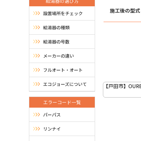
給湯器の選び方
施工後の型式
設置場所をチェック
給湯器の種類
給湯器の号数
メーカーの違い
フルオート・オート
投
稿
エコジョーズについて
【戸田市】OURB
ナ
エラーコード一覧
ビ
パーパス
ゲ
リンナイ
ー