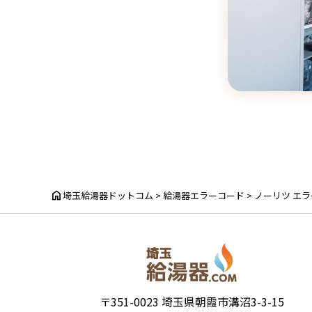
home
埼玉給湯器ドットコム
>
給湯器エラーコード
>
ノーリツ エ
〒351-0023 埼玉県朝霞市溝沼3-3-15