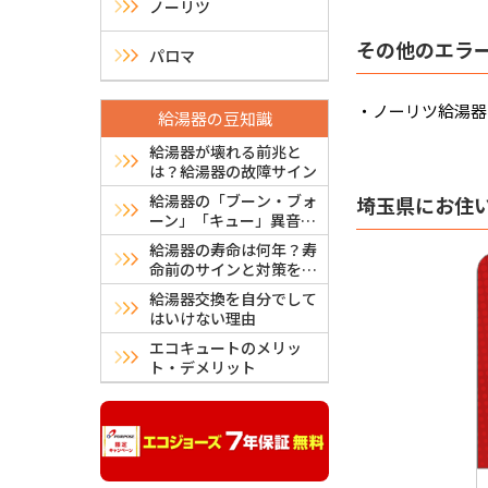
ノーリツ
その他のエラ
パロマ
・ノーリツ給湯器
給湯器の豆知識
給湯器が壊れる前兆と
は？給湯器の故障サイン
給湯器の「ブーン・ブォ
埼玉県にお住
ーン」「キュー」異音は
故障？危険？原因と対処
給湯器の寿命は何年？寿
法
命前のサインと対策を解
説
給湯器交換を自分でして
はいけない理由
エコキュートのメリッ
ト・デメリット