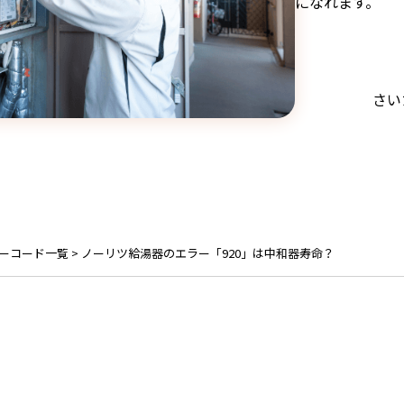
になれます。
さい
ラーコード一覧
>
ノーリツ給湯器のエラー「920」は中和器寿命？