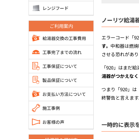
レンジフード
ノーリツ給湯器
ご利用案内
エラーコード「9
給湯器交換の工事費用
す。
中和器は燃焼
工事完了までの流れ
させる恐れがあり
工事保証について
「920」はまだ
湯器がつかえなく
製品保証について
つまり「920」
お支払い方法について
終警告と言えます
施工事例
お客様の声
一時的に表示