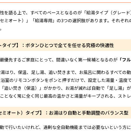
性を語る上で、すべてのベースとなるのが「給湯タイプ（グレード
セミオート）」「給湯専用」の3つの選択肢があります。それぞれ
。
ートタイプ】：ボタンひとつで全てを任せる究極の快適性
最優先するご家庭にとって、間違いなく第一候補となるのが
「フル
湯はり、保温、足し湯、追い焚きまで、お風呂に関わるすべての動
浴室のリモコンボタンをポンと押すだけで、設定した湯量・温度
「追い焚き（保温）」がかかり、お湯が減れば自動で「足し湯」が
ことなく常に全く同じ最高の温かさと湯量がキープされる、ストレ
（セミオート）タイプ】：お湯はり自動と手動調整のバランス型
動で行いたいけれど、過剰な全自動機能までは必要ないという方