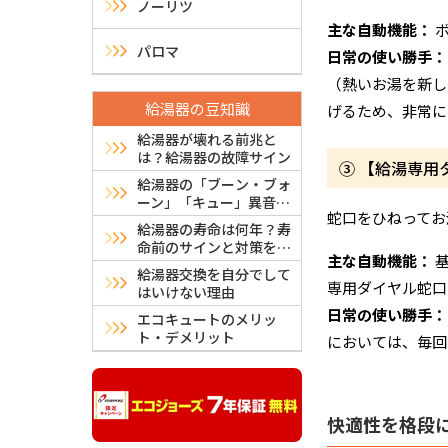
ノーリツ
主な自動機能：
ボ
パロマ
日常の使い勝手：
（熱いお湯を新し
給湯器の豆知識
げるため、非常に
給湯器が壊れる前兆と
は？給湯器の故障サイン
③ 【給湯専
給湯器の「ブーン・ブォ
ーン」「キュー」異音は
蛇口をひねってお
故障？危険？原因と対処
給湯器の寿命は何年？寿
法
命前のサインと対策を解
主な自動機能：
基
説
給湯器交換を自分でして
専用ダイヤル蛇口
はいけない理由
日常の使い勝手：
エコキュートのメリッ
ト・デメリット
においては、毎回
快適性を格段