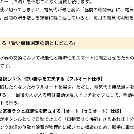
ギー（お湯）を休むことなく消費し続けます。
使い切ってしまうと、電気代が最も高い「昼間の時間帯」に、電気
。昼間の沸き増しを頻繁に繰り返していると、毎月の電気代明細を
する「賢い機種選定の落としどころ」
水器の交換において機能性と経済性をスマートに両立させるための
です。
重視しつつ、使い勝手を工夫する【フルオート仕様】
協したくないためフルオートを選ぶ。ただし、電気代の無駄遣い
する」「最後の人が入る時は自動保温スイッチをオフにして、手動
トで行う。
な家事ラクと経済性を両立する【オート（セミオート）仕様】
がボタンひとつで自動で止まる「自動湯はり機能」さえあれば十分
ンクお湯の無駄な浪費が物理的に起きない構造のため、勝手に電気