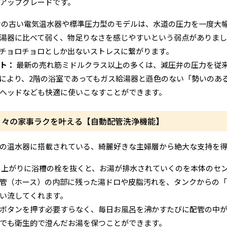
アップグレードです。
の古い電気温水器や標準圧力型のモデルは、水道の圧力を一度大
湯器に比べて弱く、物足りなさを感じやすいという弱点がありまし
チョロチョロとしか出ないストレスに繋がります。
ト：
最新の売れ筋ミドルクラス以上の多くは、減圧弁の圧力を従来の
により、2階の浴室であってもガス給湯器と遜色のない「勢いのあ
ヘッドなども快適に使いこなすことができます。
日々の家事ラクを叶える【自動配管洗浄機能】
の温水器に搭載されている、綺麗好きな主婦層から絶大な支持を得
上がりに浴槽の栓を抜くと、お湯が排水されていくのを本体のセ
管（ホース）の内部に残った湯ドロや皮脂汚れを、タンクからの「
い流してくれます。
ボタンを押す必要すらなく、毎日お風呂を沸かすたびに配管の中
でも衛生的で澄んだお湯を保つことができます。