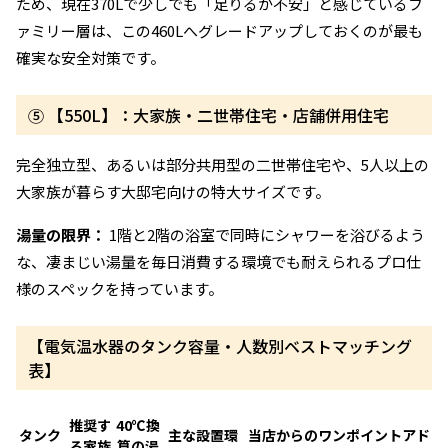
ため、現在370Lで少しでも「足りるか不安」と感じているフ
ァミリー層は、この460Lへグレードアップしておくのが最も
確実な安全対策です。
⑤ 【550L】：大家族・二世帯住宅・店舗併用住宅
完全独立型、あるいは部分共用型の二世帯住宅や、5人以上の
大家族が暮らす大邸宅向けの特大サイズです。
湯量の限界：
1階と2階の浴室で同時にシャワーを浴びるよう
な、凄まじい湯量を毎日消費する環境でも耐えられるプロ仕
様のスペックを持っています。
【電気温水器のタンク容量・人数別ベストマッチング
表】
推奨す
40℃換
タンク
主な設置環
当店からのワンポイントアド
る家族
算の湯