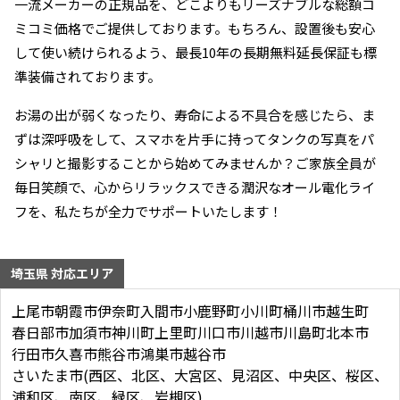
一流メーカーの正規品を、どこよりもリーズナブルな総額コ
ミコミ価格でご提供しております。もちろん、設置後も安心
して使い続けられるよう、最長10年の長期無料延長保証も標
準装備されております。
お湯の出が弱くなったり、寿命による不具合を感じたら、ま
ずは深呼吸をして、スマホを片手に持ってタンクの写真をパ
シャリと撮影することから始めてみませんか？ご家族全員が
毎日笑顔で、心からリラックスできる潤沢なオール電化ライ
フを、私たちが全力でサポートいたします！
埼玉県 対応エリア
上尾市
朝霞市
伊奈町
入間市
小鹿野町
小川町
桶川市
越生町
春日部市
加須市
神川町
上里町
川口市
川越市
川島町
北本市
行田市
久喜市
熊谷市
鴻巣市
越谷市
さいたま市(西区、北区、大宮区、見沼区、中央区、桜区、
浦和区、南区、緑区、岩槻区)