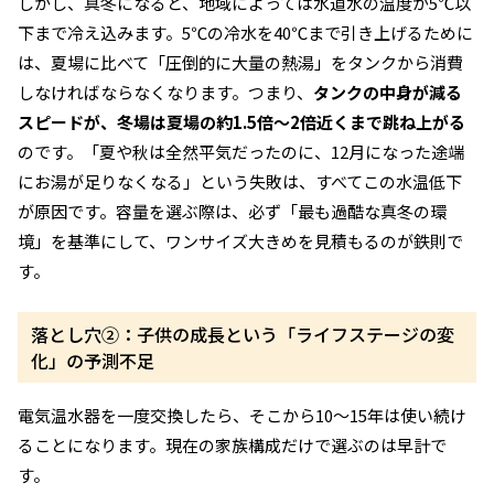
しかし、真冬になると、地域によっては水道水の温度が5℃以
下まで冷え込みます。5℃の冷水を40℃まで引き上げるために
は、夏場に比べて「圧倒的に大量の熱湯」をタンクから消費
しなければならなくなります。つまり、
タンクの中身が減る
スピードが、冬場は夏場の約1.5倍〜2倍近くまで跳ね上がる
のです。「夏や秋は全然平気だったのに、12月になった途端
にお湯が足りなくなる」という失敗は、すべてこの水温低下
が原因です。容量を選ぶ際は、必ず「最も過酷な真冬の環
境」を基準にして、ワンサイズ大きめを見積もるのが鉄則で
す。
落とし穴②：子供の成長という「ライフステージの変
化」の予測不足
電気温水器を一度交換したら、そこから10〜15年は使い続け
ることになります。現在の家族構成だけで選ぶのは早計で
す。