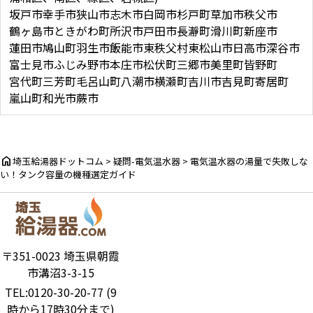
坂戸市
幸手市
狭山市
志木市
白岡市
杉戸町
草加市
秩父市
鶴ヶ島市
ときがわ町
所沢市
戸田市
長瀞町
滑川町
新座市
蓮田市
鳩山町
羽生市
飯能市
東秩父村
東松山市
日高市
深谷市
富士見市
ふじみ野市
本庄市
松伏町
三郷市
美里町
皆野町
宮代町
三芳町
毛呂山町
八潮市
横瀬町
吉川市
吉見町
寄居町
嵐山町
和光市
蕨市
home
埼玉給湯器ドットコム
>
疑問-電気温水器
>
電気温水器の湯量で失敗しな
い！タンク容量の機種選定ガイド
〒351-0023 埼玉県朝霞
市溝沼3-3-15
TEL:0120-30-20-77 (9
時から17時30分まで)