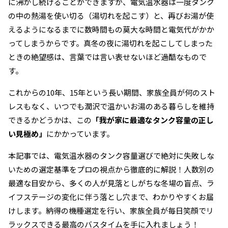
に沸かし続けることができますが、電気温水器は一度タンク
の中の熱湯を使い切る（湯切れを起こす）と、再びお湯が使
えるようになるまでに数時間もの莫大な時間と電気代がかか
ってしまうからです。真冬の夜に湯切れを起こしてしまった
ときの絶望感は、言葉では言い表せないほど過酷なもので
す。
これからの10年、15年という長い期間、家族全員が何のスト
レスもなく、いつでも潤沢で温かいお湯のある暮らしを維持
できるかどうかは、この
「我が家に最適なタンク容量の正し
い見極め」
にかかっています。
本記事では、電気温水器のタンク容量選びで絶対に失敗しな
いための選定基準をプロの視点から徹底的に解説！人数別の
最適な目安から、多くの人が見落としがちな冬場の盲点、ラ
イフステージの変化に伴う落とし穴まで、わかりやすくお届
けします。納得の機種選定を行い、家族全員が毎日笑顔でリ
ラックスできる最高のバスタイムを手に入れましょう！