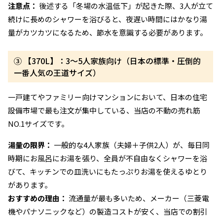
注意点：
後述する「冬場の水温低下」が起きた際、3人が立て
続けに長めのシャワーを浴びると、夜遅い時間にはかなり湯
量がカツカツになるため、節水を意識する必要があります。
③ 【370L】：3〜5人家族向け（日本の標準・圧倒的
一番人気の王道サイズ）
一戸建てやファミリー向けマンションにおいて、日本の住宅
設備市場で最も注文が集中している、当店の不動の売れ筋
NO.1サイズです。
湯量の限界：
一般的な4人家族（夫婦＋子供2人）が、毎日同
時期にお風呂にお湯を張り、全員が不自由なくシャワーを浴
びて、キッチンでの皿洗いにもたっぷりお湯を使えるゆとり
があります。
おすすめの理由：
流通量が最も多いため、メーカー（三菱電
機やパナソニックなど）の製造コストが安く、当店での割引