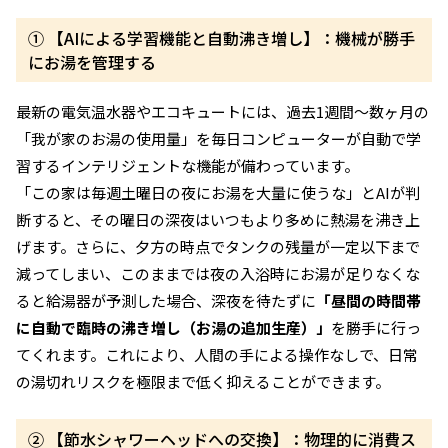
① 【AIによる学習機能と自動沸き増し】：機械が勝手
にお湯を管理する
最新の電気温水器やエコキュートには、過去1週間〜数ヶ月の
「我が家のお湯の使用量」を毎日コンピューターが自動で学
習するインテリジェントな機能が備わっています。
「この家は毎週土曜日の夜にお湯を大量に使うな」とAIが判
断すると、その曜日の深夜はいつもより多めに熱湯を沸き上
げます。さらに、夕方の時点でタンクの残量が一定以下まで
減ってしまい、このままでは夜の入浴時にお湯が足りなくな
ると給湯器が予測した場合、深夜を待たずに
「昼間の時間帯
に自動で臨時の沸き増し（お湯の追加生産）」
を勝手に行っ
てくれます。これにより、人間の手による操作なしで、日常
の湯切れリスクを極限まで低く抑えることができます。
② 【節水シャワーヘッドへの交換】：物理的に消費ス