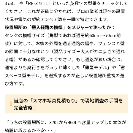
375C」や「RE-372TL」といった英数字の型番をチェックして
ください。これが正確に分かれば、プロの業者は現在の設置
状況や電気の契約アンペア数を一瞬で特定できます。
設置場所の「搬入経路の横幅」をメジャーで測ったか：
タンクの横幅サイズ（角型であれば通常約60cm〜70cm前
後）に対して、お家の外周を通る通路の幅や、フェンスと壁
の隙間に十分なゆとり（製品サイズ＋大人がカニ歩きで通れ
る幅）があるか確認してください。もし通路が狭い場合は、
通常よりも奥行きをギュッと薄くした「薄型モデル」や「省
スペース型モデル」を選択するのが正しい設置場所重視の選
び方です。
当店の「スマホ写真見積もり」で現地調査の手間を
完全省略！
「うちの設置場所に、370Lから460Lへ容量アップした本体が
綺麗に収まるか不安……」