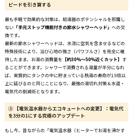
ピードを引き算する
最も手軽で効果的な対策は、給湯器のポテンシャルを邪魔し
ない
「手元ストップ機能付きの節水シャワーヘッド」
への交
換です。
最新の節水シャワーヘッドは、水流に空気を含ませるなどの
特殊技術により、浴び心地の強さ（パワフルさ）を完全に維
持したまま、お湯の消費量を
【約30%〜50%近くカット】
す
ることができます。シャワーで消費される湯量が半分になれ
ば、実質的にタンクの中に貯まっている熱湯の寿命が1.5倍以
上に延びるのと同じことになり、最強の湯切れ対策＆水道・
電気代の削減術となります。
③ 【電気温水器からエコキュートへの変更】：電気代
を3分の1にする究極のアップデート
もし今、昔ながらの「電気温水器（ヒーターでお湯を沸かす