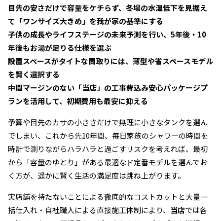
目先の安さだけで容量をケチらず、冬場の水温低下を見据え
て「ワンサイズ大きめ」を我が家の基準にする
子供の成長やライフステージの未来予測を行い、5年後・10
年後もお湯が足りる仕様を選ぶ
設置スペースがタイトな間取りには、薄型や省スペースモデル
を賢く選択する
中間マージンのない「当店」の工事費込み安心パッケージプ
ランを活用して、初期費用も最安に抑える
予算や目先のカサの小ささだけで無理に小さなタンクを選ん
でしまい、これから先10年間、毎日家族のシャワーの時間を
時計で測りながらハラハラと過ごすリスクを考えれば、最初
から「容量のゆとり」がある最適なド定番モデルを選んでお
く方が、遥かに賢く生活の満足度は跳ね上がります。
実店舗を持たないことによる徹底的なコストカットと大量一
括仕入れ・自社職人による直接施工体制により、
当店
では各