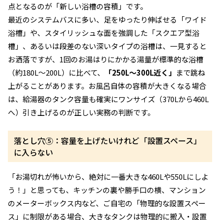
点となるのが「新しい浴槽の容積」です。
最近のシステムバスに多い、足をゆったり伸ばせる「ワイド
浴槽」や、スタイリッシュな面を強調した「スクエア型浴
槽」、あるいは段差のない深いタイプの浴槽は、一見すると
お洒落ですが、1回のお湯はりにかかる湯量が標準的な浴槽
（約180L〜200L）に比べて、
「250L〜300L近く」
まで跳ね
上がることがあります。お風呂自体の容積が大きくなる場合
は、給湯器のタンク容量も確実にワンサイズ（370Lから460L
へ）引き上げるのが正しい実務の判断です。
落とし穴⑤：容量を上げたいけれど「設置スペース」
に入らない
「お湯切れが怖いから、絶対に一番大きな460Lや550Lにしよ
う！」と思っても、キッチンの裏や勝手口の横、マンション
のメーターボックス内など、ご自宅の「物理的な設置スペー
ス」に制限がある場合、大きなタンクは物理的に搬入・設置