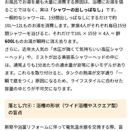
お風呂でお湯を最も大量に消費する原因は、浴槽にお湯を張
ることではなく、実は
「シャワーの出しっぱなし」
です。
一般的なシャワーは、1分間出しっぱなしにするだけで約
10L〜12Lものお湯を消費します。家族4人がそれぞれ毎日15分
間シャワーを浴びると、それだけで10L × 15分 × 4人 ＝
計
600L
ものお湯が瞬時に消え去ります。
さらに、近年大人気の「水圧が強くて気持ちいい高圧シャワ
ーヘッド」や、ミストが出る美容系シャワーヘッドの中に
は、通常よりも1分あたりの通水量が非常に多いモデルがあり
ます。これらを取り付けると、タンクの熱湯が文字通り「一
瞬で底をつく」原因になるため、ライフスタイルに合わせた
容量のゆとりが不可欠になります。
落とし穴④：浴槽の形状（ワイド浴槽やスクエア型）
の盲点
新築や浴室リフォームに伴って電気温水器を交換する際、盲