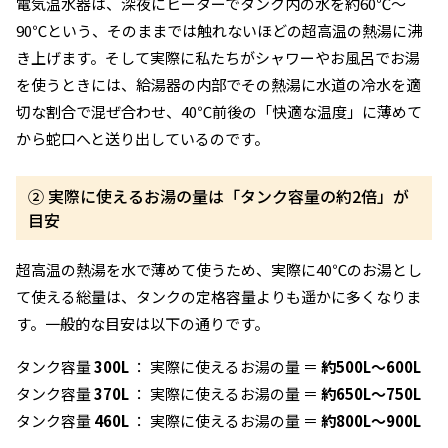
電気温水器は、深夜にヒーターでタンク内の水を約60℃〜
90℃という、そのままでは触れないほどの超高温の熱湯に沸
き上げます。そして実際に私たちがシャワーやお風呂でお湯
を使うときには、給湯器の内部でその熱湯に水道の冷水を適
切な割合で混ぜ合わせ、40℃前後の「快適な温度」に薄めて
から蛇口へと送り出しているのです。
② 実際に使えるお湯の量は「タンク容量の約2倍」が
目安
超高温の熱湯を水で薄めて使うため、実際に40℃のお湯とし
て使える総量は、タンクの定格容量よりも遥かに多くなりま
す。一般的な目安は以下の通りです。
タンク容量
300L
： 実際に使えるお湯の量 ＝
約500L〜600L
タンク容量
370L
： 実際に使えるお湯の量 ＝
約650L〜750L
タンク容量
460L
： 実際に使えるお湯の量 ＝
約800L〜900L