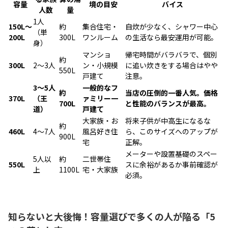
容量
境の目安
バイス
人数
量
1人
150L〜
約
集合住宅・
自炊が少なく、シャワー中心
（単
200L
300L
ワンルーム
の生活なら最安運用が可能。
身）
マンショ
帰宅時間がバラバラで、個別
約
300L
2〜3人
ン・小規模
に追い炊きをする場合はやや
550L
戸建て
注意。
3〜5人
一般的なフ
約
当店の圧倒的一番人気。価格
370L
（王
ァミリー一
700L
と性能のバランスが最高。
道）
戸建て
大家族・お
将来子供が中高生になるな
約
460L
4〜7人
風呂好き住
ら、このサイズへのアップが
900L
宅
正解。
メーターや設置基礎のスペー
5人以
約
二世帯住
550L
スに余裕があるか事前確認が
上
1100L
宅・大家族
必須。
知らないと大後悔！容量選びで多くの人が陥る「5