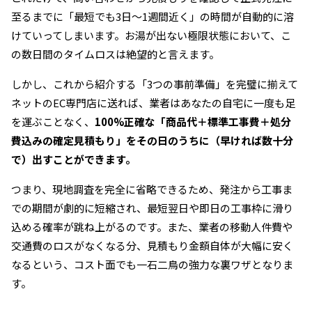
至るまでに「最短でも3日〜1週間近く」の時間が自動的に溶
けていってしまいます。お湯が出ない極限状態において、こ
の数日間のタイムロスは絶望的と言えます。
しかし、これから紹介する「3つの事前準備」を完璧に揃えて
ネットのEC専門店に送れば、業者はあなたの自宅に一度も足
を運ぶことなく、
100%正確な「商品代＋標準工事費＋処分
費込みの確定見積もり」をその日のうちに（早ければ数十分
で）出すことができます。
つまり、現地調査を完全に省略できるため、発注から工事ま
での期間が劇的に短縮され、最短翌日や即日の工事枠に滑り
込める確率が跳ね上がるのです。また、業者の移動人件費や
交通費のロスがなくなる分、見積もり金額自体が大幅に安く
なるという、コスト面でも一石二鳥の強力な裏ワザとなりま
す。