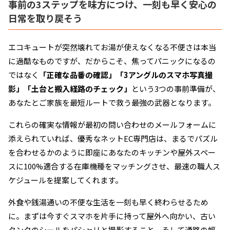
事前の3ステップを味方につけ、一刻も早く安心の
日常を取り戻そう
エコキュートが突然壊れてお湯が使えなくなる不便さは本当
に過酷なものですが、だからこそ、焦ってパニックになるの
ではなく
「正確な品番の確認」「3アングルのスマホ写真撮
影」「土台と搬入経路のチェック」
という3つの事前準備が、
あなたとご家族を最短ルートで救う最強の武器となります。
これらの確実な情報が最初の問い合わせのメールフォームに
添えられていれば、優秀なネットEC専門店は、まるでパズル
を合わせるかのように即座にあなたのキッチンや屋外スペー
スに100%適合する在庫機種をマッチングさせ、最速の職人ス
ケジュールを提案してくれます。
外食や銭湯通いの不便な生活を一刻も早く終わらせるため
に。まずは今すぐスマホを片手に持って屋外へ向かい、古い
タンクのシールをパシャリと撮影すること、そして通路の幅