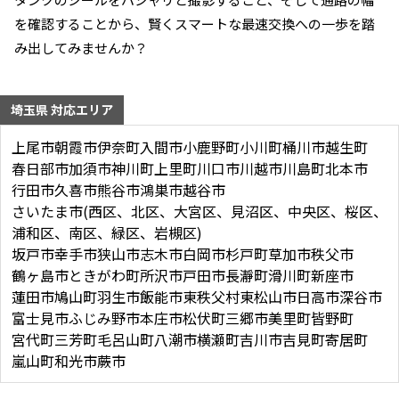
を確認することから、賢くスマートな最速交換への一歩を踏
み出してみませんか？
埼玉県 対応エリア
上尾市
朝霞市
伊奈町
入間市
小鹿野町
小川町
桶川市
越生町
春日部市
加須市
神川町
上里町
川口市
川越市
川島町
北本市
行田市
久喜市
熊谷市
鴻巣市
越谷市
さいたま市(西区、北区、大宮区、見沼区、中央区、桜区、
浦和区、南区、緑区、岩槻区)
坂戸市
幸手市
狭山市
志木市
白岡市
杉戸町
草加市
秩父市
鶴ヶ島市
ときがわ町
所沢市
戸田市
長瀞町
滑川町
新座市
蓮田市
鳩山町
羽生市
飯能市
東秩父村
東松山市
日高市
深谷市
富士見市
ふじみ野市
本庄市
松伏町
三郷市
美里町
皆野町
宮代町
三芳町
毛呂山町
八潮市
横瀬町
吉川市
吉見町
寄居町
嵐山町
和光市
蕨市