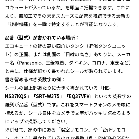
コキュートが入っているか」を即座に把握できます。これに
より、無加工でそのままスムーズに配管を接続できる最新の
「後継機種」を一瞬で特定することが可能になります。
品番（型式）が書かれている場所：
エコキュートの背の高い四角いタンク（貯湯タンクユニッ
ト）の正面、または側面の「目線の高さ」あたりに、メーカ
ー名（Panasonic、三菱電機、ダイキン、コロナ、東芝など）
と共に、仕様が細かく書かれたシールが貼られています。
書き留めるべき英数字の例：
シールの最上部あたりに大きく書かれている
「HE-
NS37KQS」「SRT-W375」「EQ37VFV」
といった英数字の
羅列が品番（型式）です。これをスマートフォンのメモ帳に
控えるか、シール自体をカメラで文字がハッキリ読めるよう
にアップで撮影してください。
※併せて、家の中にある「浴室リモコン」や「台所リモコ
ン」のフチに書かれている小さな品番（例：RMCB-D5SEな