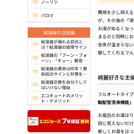
ノーリツ
費用を少し抑える
パロマ
が、その後の「保
お湯がぬるくなっ
給湯器の豆知識
まるのと同時にお
給湯器が壊れる前兆と
全体が温まらない
は？給湯器の故障サイン
御してくれるフル
給湯器の「ブーン・ブォ
ーン」「キュー」異音は
故障？危険？原因と対処
給湯器の寿命は何年？寿
法
命前のサインと対策を解
綺麗好きな主
説
給湯器交換を自分でして
はいけない理由
フルオートタイプ
エコキュートのメリッ
ト・デメリット
動配管洗浄機能」
お風呂のお湯はり
目に見えないだけ
新しくお湯をはっ