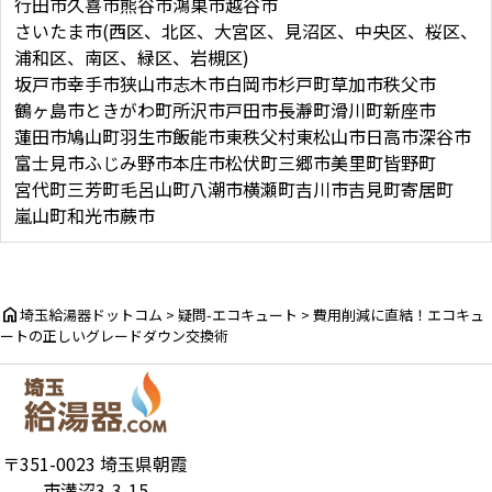
行田市
久喜市
熊谷市
鴻巣市
越谷市
さいたま市(西区、北区、大宮区、見沼区、中央区、桜区、
浦和区、南区、緑区、岩槻区)
坂戸市
幸手市
狭山市
志木市
白岡市
杉戸町
草加市
秩父市
鶴ヶ島市
ときがわ町
所沢市
戸田市
長瀞町
滑川町
新座市
蓮田市
鳩山町
羽生市
飯能市
東秩父村
東松山市
日高市
深谷市
富士見市
ふじみ野市
本庄市
松伏町
三郷市
美里町
皆野町
宮代町
三芳町
毛呂山町
八潮市
横瀬町
吉川市
吉見町
寄居町
嵐山町
和光市
蕨市
home
埼玉給湯器ドットコム
>
疑問-エコキュート
>
費用削減に直結！エコキュ
ートの正しいグレードダウン交換術
〒351-0023 埼玉県朝霞
市溝沼3-3-15