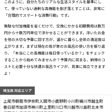
このように、自分たちのリアルな生活スタイルを基準にし
て、使っていない過剰な高機能を削ぎ落とすことは、非常に
「合理的でスマートな消費行動」です。
無駄な付加機能を省くだけで、交換にかかる初期費用は数万
円から十数万円単位で浮かせることができます。浮いたお金
を他の大切な予算に回す方が、遥かに暮らし全体の満足度は
上がります。まずは現在の我が家のお風呂の使い方を振り返
り、「本当にこの高機能は毎日使っているか？」をチェック
することから始めてみませんか？予算内に収まる、納得のコ
ストと必要十分な快適お風呂ライフが、見事に両立できます
よ！
埼玉県 対応エリア
上尾市
朝霞市
伊奈町
入間市
小鹿野町
小川町
桶川市
越生町
春日部市
加須市
神川町
上里町
川口市
川越市
川島町
北本市