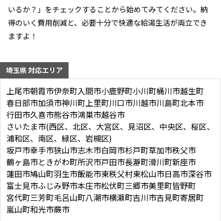
いるか？」をチェックすることから始めてみてください。納
得のいく費用削減と、必要十分で快適な給湯生活が両立でき
ますよ！
埼玉県 対応エリア
上尾市
朝霞市
伊奈町
入間市
小鹿野町
小川町
桶川市
越生町
春日部市
加須市
神川町
上里町
川口市
川越市
川島町
北本市
行田市
久喜市
熊谷市
鴻巣市
越谷市
さいたま市(西区、北区、大宮区、見沼区、中央区、桜区、
浦和区、南区、緑区、岩槻区)
坂戸市
幸手市
狭山市
志木市
白岡市
杉戸町
草加市
秩父市
鶴ヶ島市
ときがわ町
所沢市
戸田市
長瀞町
滑川町
新座市
蓮田市
鳩山町
羽生市
飯能市
東秩父村
東松山市
日高市
深谷市
富士見市
ふじみ野市
本庄市
松伏町
三郷市
美里町
皆野町
宮代町
三芳町
毛呂山町
八潮市
横瀬町
吉川市
吉見町
寄居町
嵐山町
和光市
蕨市