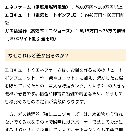
エネファーム（家庭用燃料電池）：
約80万円〜100万円以上
エコキュート（電気ヒートポンプ式）：
約40万円〜60万円前
後
ガス給湯器（高効率エコジョーズ）：
約15万円〜25万円前後
（※ECサイト割引適用時）
なぜこれほど差が出るのか？
エコキュートやエネファームは、お湯を作るための「ヒート
ポンプユニット」や「発電ユニット」に加え、沸かしたお湯
を貯めておくための「巨大な貯湯タンク」という2つの大きな
機械が必要です。構造が非常に複雑で精密なため、どうして
も機器そのものの定価が高額になります。
一方、ガス給湯器（特にエコジョーズ）は、水道管から流れ
ないでくる水をその場で瞬時にガスバーナーで熱してお湯に
する「瞬間式」を採用しています。大きなタンクも不要で構