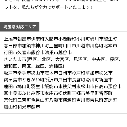
フトを、私たちが全力でサポートいたします！
埼玉県 対応エリア
上尾市
朝霞市
伊奈町
入間市
小鹿野町
小川町
桶川市
越生町
春日部市
加須市
神川町
上里町
川口市
川越市
川島町
北本市
行田市
久喜市
熊谷市
鴻巣市
越谷市
さいたま市(西区、北区、大宮区、見沼区、中央区、桜区、
浦和区、南区、緑区、岩槻区)
坂戸市
幸手市
狭山市
志木市
白岡市
杉戸町
草加市
秩父市
鶴ヶ島市
ときがわ町
所沢市
戸田市
長瀞町
滑川町
新座市
蓮田市
鳩山町
羽生市
飯能市
東秩父村
東松山市
日高市
深谷市
富士見市
ふじみ野市
本庄市
松伏町
三郷市
美里町
皆野町
宮代町
三芳町
毛呂山町
八潮市
横瀬町
吉川市
吉見町
寄居町
嵐山町
和光市
蕨市