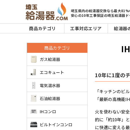
埼玉県内の給湯器交換なら最大81%
安心の10年工事保証の埼玉給湯器ド
商品カテゴリ
工事対応エリア
給湯器
I
商品カテゴリ
ガス給湯器
エコキュート
10年に1度の
電気温水器
「キッチンのビル
石油給湯器
「最新の高機能I
IHコンロ
火を使わない安全
的に「約10年」
ビルトインコンロ
に快適に変える最