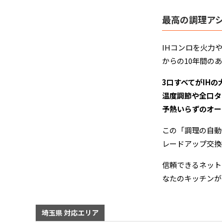
最高の調理ア
IHコンロを火力
からの10年間の
3口すべてがIH
温度調節や全口タ
予熱いらずのオー
この「調理の自動
レードアップ交換
信頼できるネット
なたのキッチンが
埼玉県 対応エリア