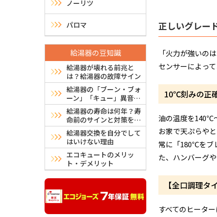
ノーリツ
正しいグレー
パロマ
給湯器の豆知識
「火力が強いのは
センサーによって
給湯器が壊れる前兆と
は？給湯器の故障サイン
給湯器の「ブーン・ブォ
10℃刻みの正
ーン」「キュー」異音は
故障？危険？原因と対処
給湯器の寿命は何年？寿
法
油の温度を140
命前のサインと対策を解
説
お家で天ぷらやと
給湯器交換を自分でして
はいけない理由
常に「180℃を
エコキュートのメリッ
た、ハンバーグや
ト・デメリット
【全口調理タ
すべてのヒーター