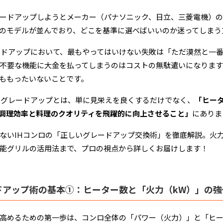
ードアップしようとメーカー（パナソニック、日立、三菱電機）の
のモデルが並んでおり、どこを基準に選べばいいのか迷ってしまう
ードアップにおいて、最もやってはいけない失敗は「ただ漠然と一
不要な機能に大金を払ってしまうのはコストの無駄遣いになりま
ももったいないことです。
いグレードアップとは、単に見栄えを良くするだけでなく、
「ヒー
調理効率と料理のクオリティを飛躍的に向上させること」
にありま
ないIHコンロの「正しいグレードアップ交換術」を徹底解説。火
能グリルの活用法まで、プロの視点から詳しくお届けします！
ドアップ術の基本①：ヒーター数と「火力（kW）」の
高めるための第一歩は、コンロ全体の「パワー（火力）」と「ヒ