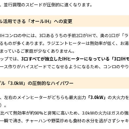
、並行調理のスピードが圧倒的に速くなります。
ル活用できる「オールIH」への変更
IHコンロの中には、3口あるうちの手前2口がIHで、奥の1口が
るものが多くあります。ラジエントヒーターは熱効率が低く、お湯
まっているご家庭が少なくありません。
ップでは、
3口すべてが独立したIHヒーターになっている「3口IH
ース作りがハイスピードでこなせるようになるため、コンロのやり
ル「3.0kW」の圧倒的なハイパワー
、左右のメインヒーターがどちらも最大出力
「3.0kW」
の大火力を
）。
に比べて熱効率が約90%と非常に高いため、3.0kWの火力はガス
一瞬で沸き、チャーハンや野菜炒めも食材の水分を逃がさずシャキ