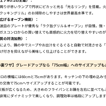
ェアNO.1の王道）：
周りが赤いランプで円状にピカッと光る「光るリング」を搭載。
クッキングリル」のお掃除のしやすさは世界最高水準です。
広げるオーブン機能）：
波皿のプレートが優秀な「ラク旨グリル＆オーブン」が自慢。強
ガスコンロからの買い替えでも直感的に火力を切り替えやすいのが
質の対流加熱）：
により、鍋の中でスープやお出汁をぐるぐると自動で対流させる「
げ付きを抑えながら美味しく仕上げることができます。
裏ワザ】グレードアップなら「75cm幅」へのサイズアップも
ンロの横幅には60cmと75cmがあります。キッチンの下の埋め込み
の交換で75cmへサイズアップすることが可能です。
と天板が広くなるため、大きめのフライパンとお鍋を左右に並べて
非常にダイナミックで美しくなり、調理効率は格段にアップします