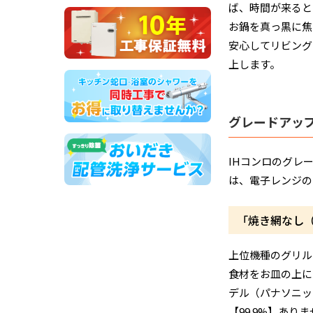
ば、時間が来ると
お鍋を真っ黒に焦
安心してリビング
上します。
グレードアッ
IHコンロのグレ
は、電子レンジの
「焼き網なし
上位機種のグリル
食材をお皿の上に
デル（パナソニッ
【99.9%】あ