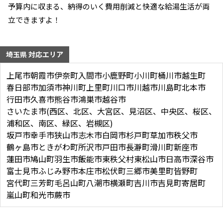
予算内に収まる、納得のいく費用削減と快適な給湯生活が両
立できますよ！
埼玉県 対応エリア
上尾市
朝霞市
伊奈町
入間市
小鹿野町
小川町
桶川市
越生町
春日部市
加須市
神川町
上里町
川口市
川越市
川島町
北本市
行田市
久喜市
熊谷市
鴻巣市
越谷市
さいたま市(西区、北区、大宮区、見沼区、中央区、桜区、
浦和区、南区、緑区、岩槻区)
坂戸市
幸手市
狭山市
志木市
白岡市
杉戸町
草加市
秩父市
鶴ヶ島市
ときがわ町
所沢市
戸田市
長瀞町
滑川町
新座市
蓮田市
鳩山町
羽生市
飯能市
東秩父村
東松山市
日高市
深谷市
富士見市
ふじみ野市
本庄市
松伏町
三郷市
美里町
皆野町
宮代町
三芳町
毛呂山町
八潮市
横瀬町
吉川市
吉見町
寄居町
嵐山町
和光市
蕨市