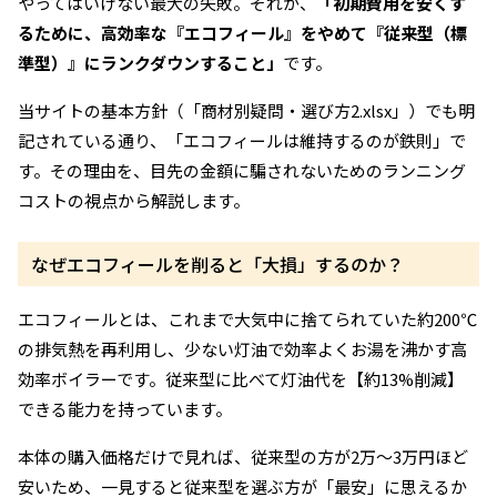
やってはいけない最大の失敗。それが、
「初期費用を安くす
るために、高効率な『エコフィール』をやめて『従来型（標
準型）』にランクダウンすること」
です。
当サイトの基本方針（「商材別疑問・選び方2.xlsx」）でも明
記されている通り、「エコフィールは維持するのが鉄則」で
す。その理由を、目先の金額に騙されないためのランニング
コストの視点から解説します。
なぜエコフィールを削ると「大損」するのか？
エコフィールとは、これまで大気中に捨てられていた約200℃
の排気熱を再利用し、少ない灯油で効率よくお湯を沸かす高
効率ボイラーです。従来型に比べて灯油代を【約13%削減】
できる能力を持っています。
本体の購入価格だけで見れば、従来型の方が2万〜3万円ほど
安いため、一見すると従来型を選ぶ方が「最安」に思えるか