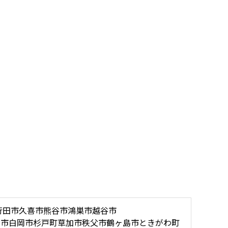
行田市
久喜市
熊谷市
鴻巣市
越谷市
木市
白岡市
杉戸町
草加市
秩父市
鶴ヶ島市
ときがわ町