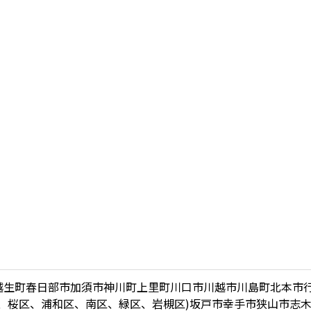
越生町
春日部市
加須市
神川町
上里町
川口市
川越市
川島町
北本市
、桜区、浦和区、南区、緑区、岩槻区)
坂戸市
幸手市
狭山市
志