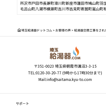
所沢市
戸田市
長瀞町
滑川町
新座市
蓮田市
鳩山町
羽
毛呂山町
八潮市
横瀬町
吉川市
吉見町
寄居町
嵐山町
home
埼玉給湯器ドットコム
>
お客様の声
>
給湯器交換工事をされ
〒351-0023 埼玉県朝霞市溝沼3-3-15
TEL:0120-30-20-77 (9時から17時30分まで)
Mail:info@saitama.kyu-to.com
サポート