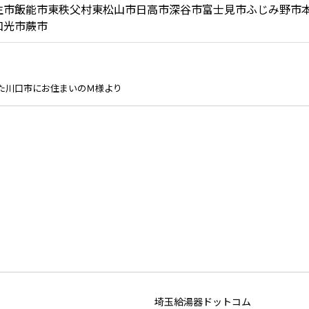
生市
飯能市
東秩父村
東松山市
日高市
深谷市
富士見市
ふじみ野市
和光市
蕨市
た川口市にお住まいのＭ様より
埼玉給湯器ドットコム