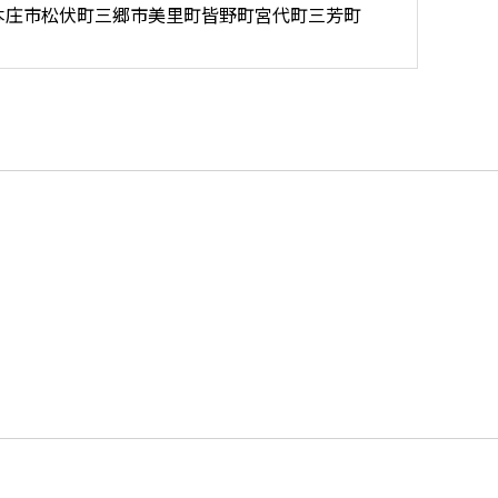
本庄市
松伏町
三郷市
美里町
皆野町
宮代町
三芳町