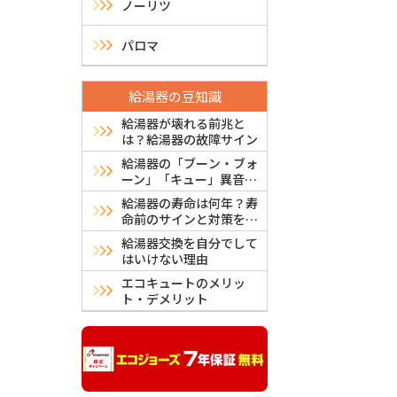
ノーリツ
ー
シ
パロマ
ョ
給湯器の豆知識
ン
給湯器が壊れる前兆と
は？給湯器の故障サイン
給湯器の「ブーン・ブォ
ーン」「キュー」異音は
故障？危険？原因と対処
給湯器の寿命は何年？寿
法
命前のサインと対策を解
説
給湯器交換を自分でして
はいけない理由
エコキュートのメリッ
ト・デメリット