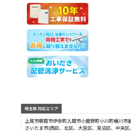
埼玉県 対応エリア
上尾市
朝霞市
伊奈町
入間市
小鹿野町
小川町
桶川市
さいたま市(西区、北区、大宮区、見沼区、中央区