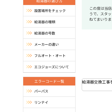
給湯器の選び方
この度は当店
設置場所をチェック
うで、スタッ
ねてまいりま
給湯器の種類
給湯器の号数
メーカーの違い
フルオート・オート
エコジョーズについて
投
稿
エラーコード一覧
給湯器交換工事
ナ
パーパス
ビ
リンナイ
ゲ