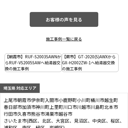
お客様の声を見る
施工事例一覧に戻る
投
稿
【朝霞市】RUF-S2003SAWNか
【蕨市】GT-2020(S)AWXから
ナ
らRUF-VS2005SAWへ給湯器交
GX-H2002ZW-1へ給湯器交換
換の施工事例
の施工事例
ビ
ゲ
埼玉県 対応エリア
ー
シ
上尾市
朝霞市
伊奈町
入間市
小鹿野町
小川町
桶川市
越生町
春日部市
加須市
神川町
上里町
川口市
川越市
川島町
北本市
ョ
行田市
久喜市
熊谷市
鴻巣市
越谷市
ン
さいたま市(西区、北区、大宮区、見沼区、中央区、桜区、
浦和区、南区、緑区、岩槻区)