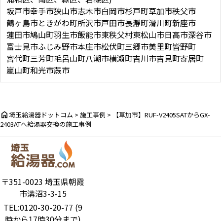
坂戸市
幸手市
狭山市
志木市
白岡市
杉戸町
草加市
秩父市
鶴ヶ島市
ときがわ町
所沢市
戸田市
長瀞町
滑川町
新座市
蓮田市
鳩山町
羽生市
飯能市
東秩父村
東松山市
日高市
深谷市
富士見市
ふじみ野市
本庄市
松伏町
三郷市
美里町
皆野町
宮代町
三芳町
毛呂山町
八潮市
横瀬町
吉川市
吉見町
寄居町
嵐山町
和光市
蕨市
home
埼玉給湯器ドットコム
>
施工事例
>
【草加市】RUF-V2405SATからGX-
2403ATへ給湯器交換の施工事例
〒351-0023 埼玉県朝霞
市溝沼3-3-15
TEL:0120-30-20-77 (9
時から17時30分まで)