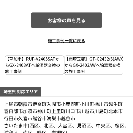
お客様の声を見る
施工事例一覧に戻る
投
稿
【草加市】RUF-V2405SATか
【南埼玉郡】GT-C2432(S)AWX
ナ
らGX-2403ATへ給湯器交換の
からGX-2403AWへ給湯器交換
施工事例
の施工事例
ビ
ゲ
埼玉県 対応エリア
ー
シ
上尾市
朝霞市
伊奈町
入間市
小鹿野町
小川町
桶川市
越生町
春日部市
加須市
神川町
上里町
川口市
川越市
川島町
北本市
ョ
行田市
久喜市
熊谷市
鴻巣市
越谷市
ン
さいたま市(西区、北区、大宮区、見沼区、中央区、桜区、
浦和区、南区、緑区、岩槻区)