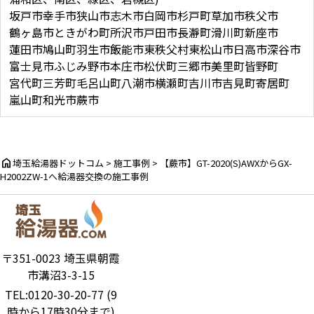
坂戸市
幸手市
狭山市
志木市
白岡市
杉戸町
草加市
秩父市
鶴ヶ島市
ときがわ町
所沢市
戸田市
長瀞町
滑川町
新座市
蓮田市
鳩山町
羽生市
飯能市
東秩父村
東松山市
日高市
深谷市
富士見市
ふじみ野市
本庄市
松伏町
三郷市
美里町
皆野町
宮代町
三芳町
毛呂山町
八潮市
横瀬町
吉川市
吉見町
寄居町
嵐山町
和光市
蕨市
home
埼玉給湯器ドットコム
>
施工事例
>
【蕨市】GT-2020(S)AWXからGX-
H2002ZW-1へ給湯器交換の施工事例
〒351-0023 埼玉県朝霞
市溝沼3-3-15
TEL:0120-30-20-77 (9
時から17時30分まで)